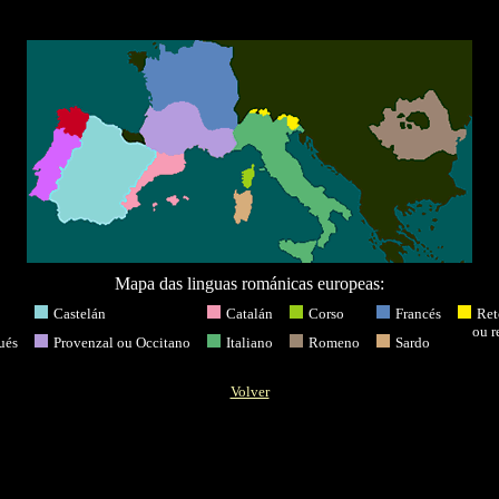
Mapa das linguas románicas europeas:
o
Castelán
Catalán
Corso
Francés
Ret
ou r
ués
Provenzal ou Occitano
Italiano
Romeno
Sardo
Volver