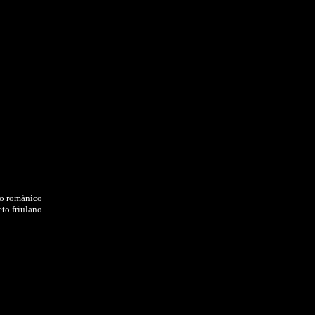
o románico
eto friulano